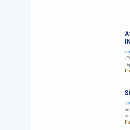
A
I
Ub
¿T
re
Pu
S
Ub
So
al
Pu