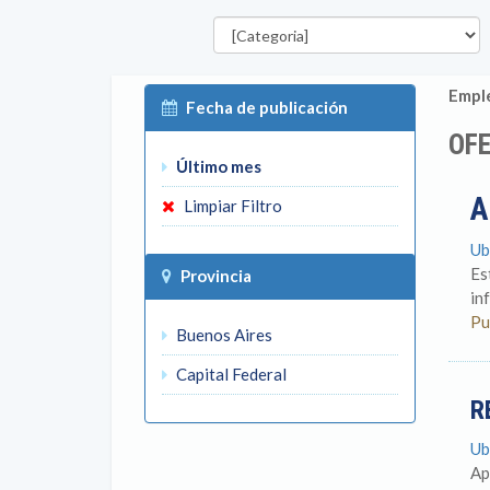
Categorías
Emple
Fecha de publicación
OFE
Último mes
A
Limpiar Filtro
Ub
Es
Provincia
in
Pu
Buenos Aires
Capital Federal
R
Ub
Ap