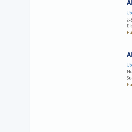
A
Ub
¿Q
El
Pu
A
Ub
No
Su
Pu