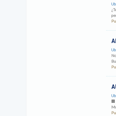
Ub
¿T
per
Pu
A
Ub
No
Bu
Pu
A
Ub
🏢
Mo
Pu