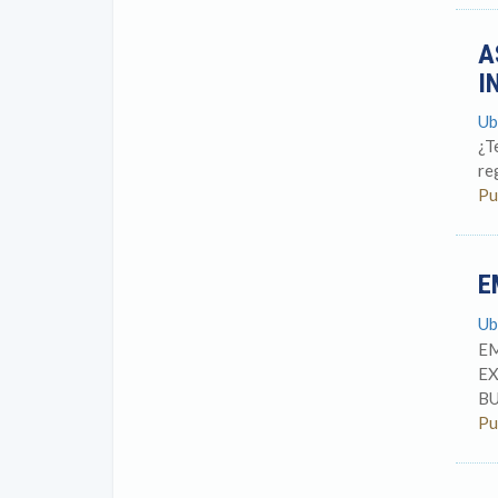
A
I
Ub
¿T
re
Pu
E
Ub
E
EX
BU
Pu