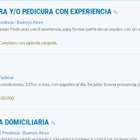
RA Y/O PEDICURA CON EXPERIENCIA
rovincia : Buenos Aires
an Pedicuras con Experiencia, para formar parte de un equipo con un ob
 Comision con agenda cargada.
 Federal
ondiciones, 125cc o mas, con papeles al día. Se pide: buena presencia, p
.400.000
A DOMICILIARIA
 Provincia : Buenos Aires
RIENCIA DEMOSTRABLE EN VENTA DOMICILIARIA DE SERVICIOS.