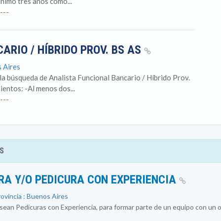
nimo tres años como...
---
ARIO / HÍBRIDO PROV. BS AS
s Aires
 búsqueda de Analista Funcional Bancario / Híbrido Prov.
entos: -Al menos dos...
---
S
RA Y/O PEDICURA CON EXPERIENCIA
rovincia : Buenos Aires
an Pedicuras con Experiencia, para formar parte de un equipo con un ob