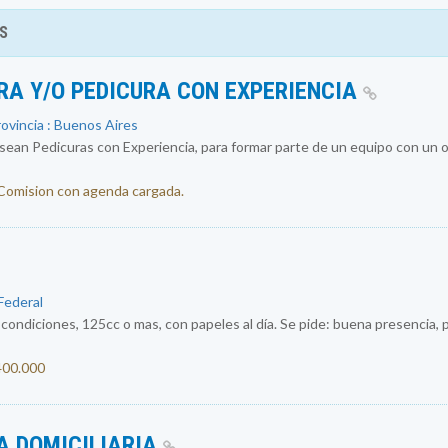
S
RA Y/O PEDICURA CON EXPERIENCIA
rovincia : Buenos Aires
an Pedicuras con Experiencia, para formar parte de un equipo con un ob
 Comision con agenda cargada.
 Federal
ondiciones, 125cc o mas, con papeles al día. Se pide: buena presencia, p
.400.000
A DOMICILIARIA