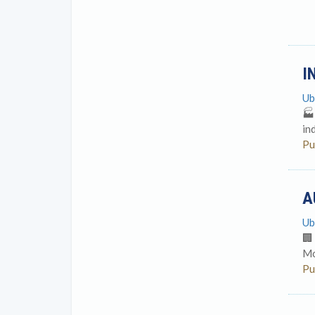
I
Ub
🏭
in
Pu
A
Ub
🏢
Mo
Pu