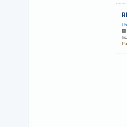
R
Ub
🏢
hs
Pu