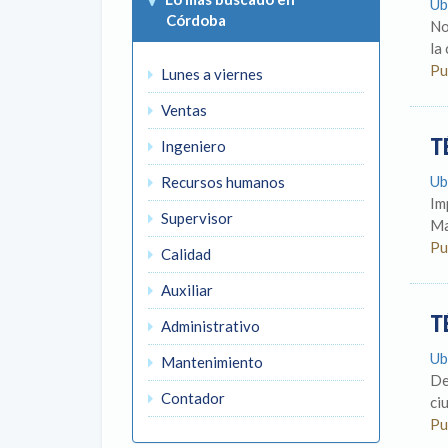
Ub
Córdoba
No
la
Pu
Lunes a viernes
Ventas
T
Ingeniero
Ub
Recursos humanos
Im
Supervisor
Ma
Pu
Calidad
Auxiliar
T
Administrativo
Ub
Mantenimiento
De
Contador
ci
Pu