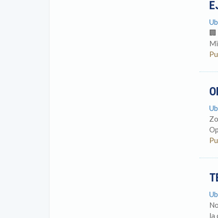
E
Ub
🏢
Mi
Pu
O
Ub
Zo
Op
Pu
T
Ub
No
la