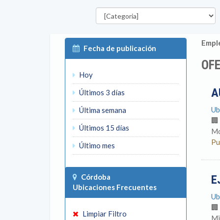
Categorías
Emple
Fecha de publicación
OF
Hoy
A
Últimos 3 días
Ub
Última semana
🏢
Últimos 15 días
Mo
Pu
Último mes
Córdoba
E
Ubicaciones Frecuentes
Ub
🏢
Limpiar Filtro
Mi