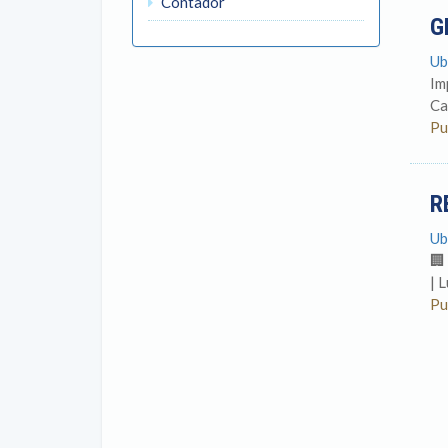
Contador
G
Ub
Im
Ca
Pu
R
Ub
🏢
| 
Pu