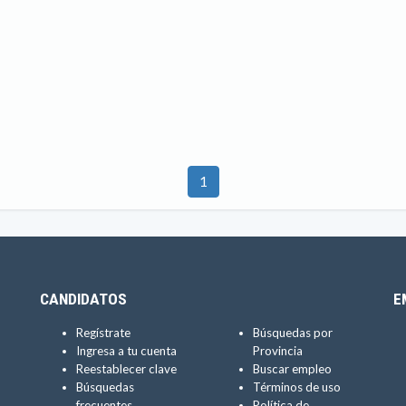
1
CANDIDATOS
E
Regístrate
Búsquedas por
Ingresa a tu cuenta
Provincia
Reestablecer clave
Buscar empleo
Búsquedas
Términos de uso
frecuentes
Política de