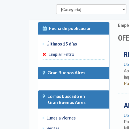
Categorías
Emple
Fecha de publicación
OFE
Últimos 15 días
R
Limpiar Filtro
Ub
Ap
Gran Buenos Aires
im
Pu
Lo más buscado en
Gran Buenos Aires
A
Ub
Lunes a viernes
Pa
MI
Ventas