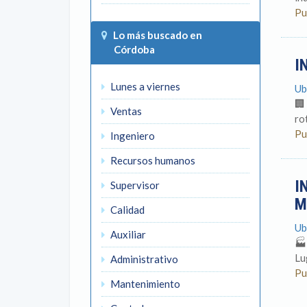
Pu
Lo más buscado en
Córdoba
I
Lunes a viernes
Ub
🏢
Ventas
rot
Pu
Ingeniero
Recursos humanos
I
Supervisor
M
Calidad
Ub
Auxiliar
🏭
Lu
Administrativo
Pu
Mantenimiento