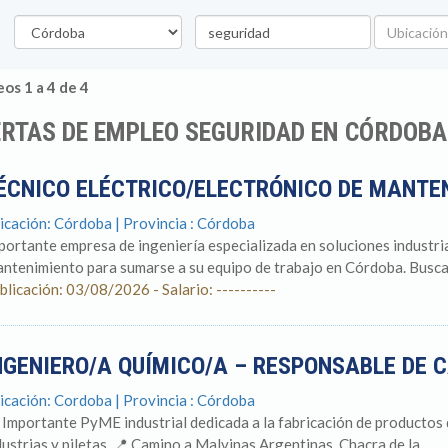
Provincia
Palabra
Ubicación
clave
os 1 a 4 de 4
RTAS DE EMPLEO SEGURIDAD EN CÓRDOBA
ÉCNICO ELÉCTRICO/ELECTRÓNICO DE MANTE
icación: Córdoba | Provincia : Córdoba
portante empresa de ingeniería especializada en soluciones industri
ntenimiento para sumarse a su equipo de trabajo en Córdoba. Buscamo
blicación: 03/08/2026 - Salario: ----------
NGENIERO/A QUÍMICO/A – RESPONSABLE DE 
icación: Cordoba | Provincia : Córdoba
 Importante PyME industrial dedicada a la fabricación de productos 
dustrias y piletas. 📍 Camino a Malvinas Argentinas, Chacra de la...