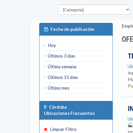
Categorías
Emple
Fecha de publicación
OFE
Hoy
T
Últimos 3 días
Ub
Última semana
Im
Últimos 15 días
Ma
Pu
Último mes
Córdoba
I
Ubicaciones Frecuentes
Ub
🏭
Limpiar Filtro
in