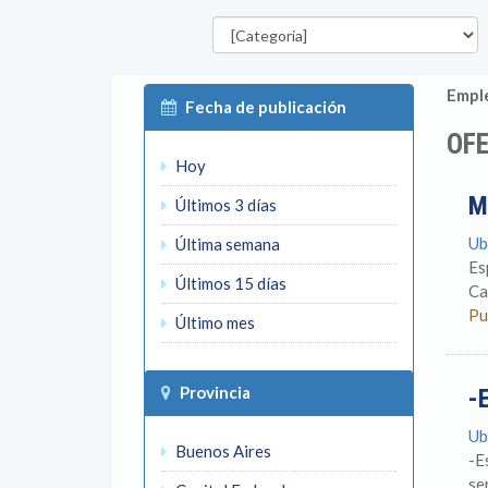
Categorías
Emple
Fecha de publicación
OF
Hoy
M
Últimos 3 días
Ub
Última semana
Es
Últimos 15 días
Ca
Pu
Último mes
Provincia
-
Ub
Buenos Aires
-E
se