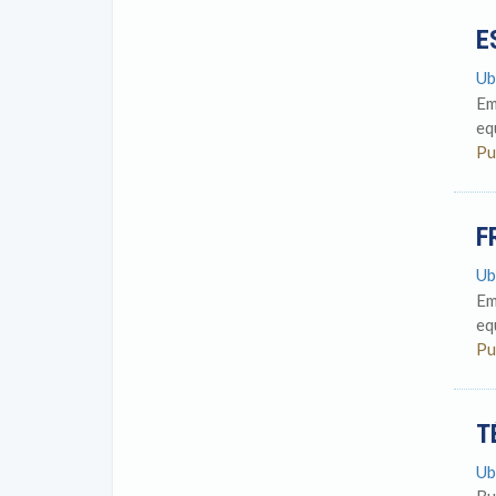
E
Ub
Em
eq
Pu
F
Ub
Em
eq
Pu
T
Ub