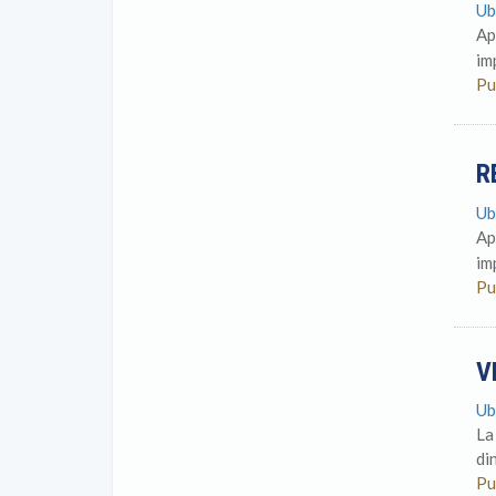
Ub
Ap
im
Pu
R
Ub
Ap
im
Pu
V
Ub
La
di
Pu