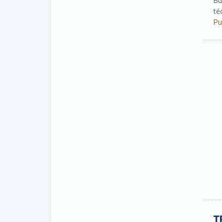
Bu
té
Pu
T