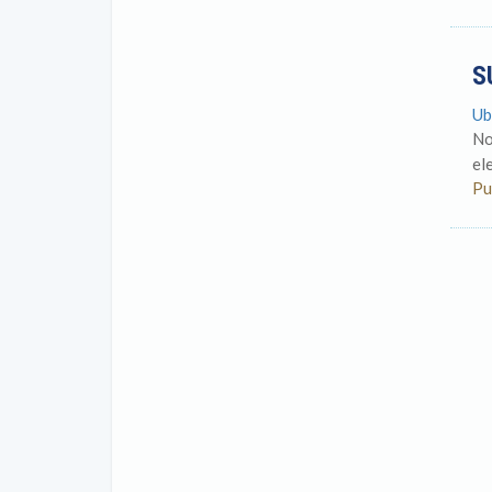
S
Ub
No
el
Pu