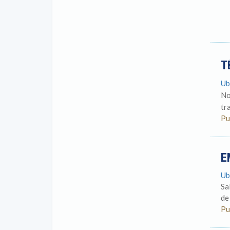
T
Ub
No
tr
Pu
E
Ub
Sa
de
Pu