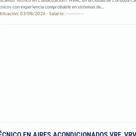
scamos Técnico en Climatización / HVAC en la ciudad de Cordoba Ca
cnicos con experiencia comprobable en sistemas de...
blicación: 03/08/2026 - Salario: ----------
ÉCNICO EN AIRES ACONDICIONADOS VRF, VRV