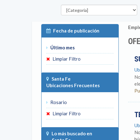
Categorías
Emple
Fecha de publicación
OFE
Último mes
S
Limpiar Filtro
Ub
No
Santa Fe
el
Ubicaciones Frecuentes
Pu
Rosario
T
Limpiar Filtro
Ub
No
Lo más buscado en
bú