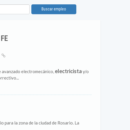
Buscar empleo
 FE
S
electricista
te avanzado electromecánico,
y/o
rectivo...
 para la zona de la ciudad de Rosario. La