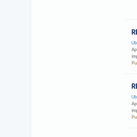
R
Ub
Ap
im
Pu
R
Ub
Ap
im
Pu