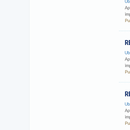
Ub
Ap
im
Pu
R
Ub
Ap
im
Pu
R
Ub
Ap
im
Pu