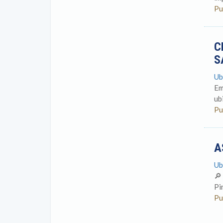
Pu
C
S
Ub
Em
ub
Pu
A
Ub
🔎
Pi
Pu