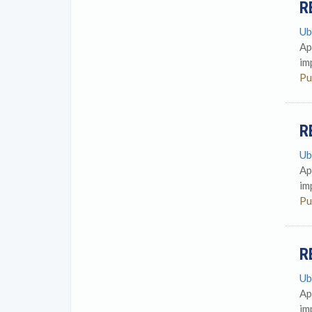
R
Ub
Ap
im
Pu
R
Ub
Ap
im
Pu
R
Ub
Ap
im