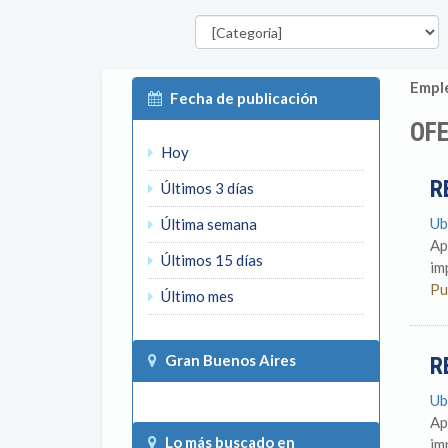
Categorías
Emple
Fecha de publicación
OFE
Hoy
R
Últimos 3 días
Ub
Última semana
Ap
Últimos 15 días
im
Pu
Último mes
Gran Buenos Aires
R
Ub
Ap
Lo más buscado en
im